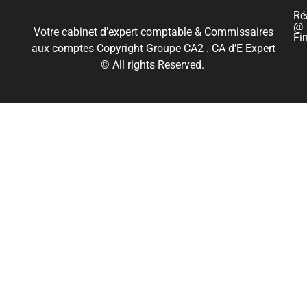
Ré
@
Votre cabinet d’expert comptable & Commissaires
Fi
aux comptes Copyright Groupe CA2 . CA d’E Expert
© All rights Reserved.