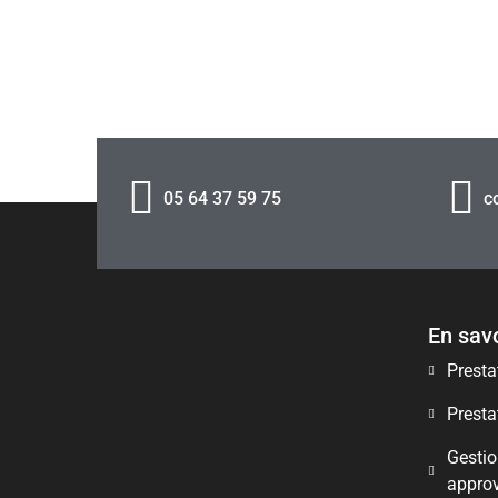
05 64 37 59 75
c
En savo
Presta
Presta
Gestio
appro