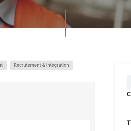
nt
Recrutement & intégration
C
T